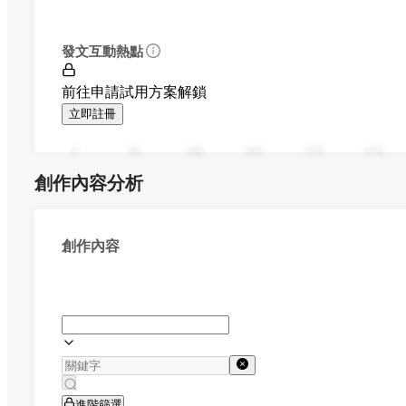
發文互動熱點
前往申請試用方案解鎖
立即註冊
0
94
188
282
376
470
創作內容分析
創作內容
進階篩選