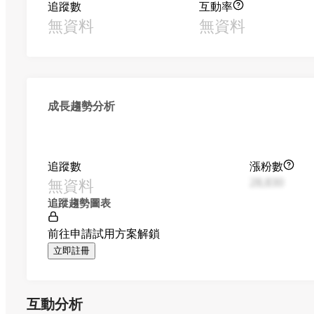
追蹤數
互動率
無資料
無資料
成長趨勢分析
追蹤數
漲粉數
無資料
28,830
追蹤趨勢圖表
前往申請試用方案解鎖
立即註冊
互動分析