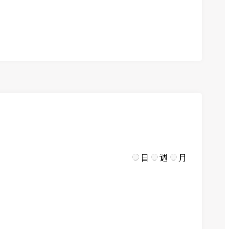
日
週
月