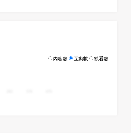
內容數
互動數
觀看數
282
376
470