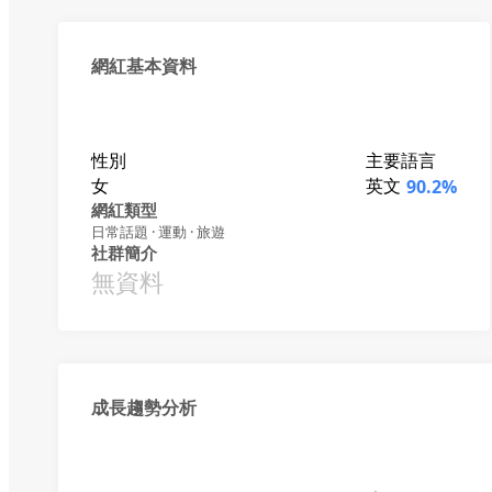
網紅基本資料
性別
主要語言
女
英文
90.2%
網紅類型
日常話題 · 運動 · 旅遊
社群簡介
無資料
成長趨勢分析