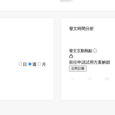
發文時間分析
發文互動熱點
前往申請試用方案解鎖
日
週
月
立即註冊
0
94
188