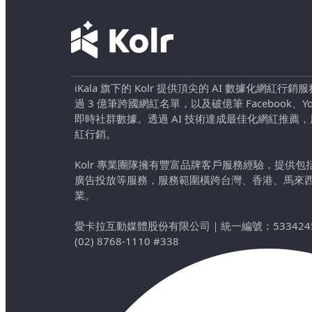
iKala 旗下的 Kolr 提供頂尖的 AI 數據化網紅
過 3 億筆跨國網紅名單，以及破億筆 Facebook、YouTu
即時社群數據。透過 AI 技術達成最佳化網紅推薦
紅行銷。
Kolr 專業團隊擁有豐富品牌客戶服務經驗，提供
廣告投放等服務，服務範圍橫跨台灣、香港、馬來
業。
愛卡拉互動媒體股份有限公司
｜
統一編號：533424
(02) 8768-1110 #338