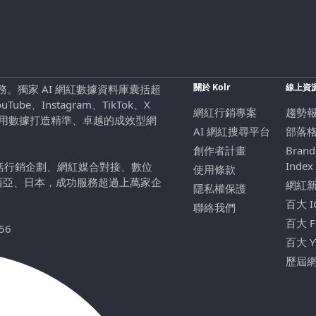
關於 Kolr
線上資
行銷服務。獨家 AI 網紅數據資料庫囊括超
be、Instagram、TikTok、X
網紅行銷專案
趨勢
，用數據打造精準、卓越的成效型網
AI 網紅搜尋平台
部落
創作者計畫
Brand
Index
包括行銷企劃、網紅媒合對接、數位
使用條款
西亞、日本，成功服務超過上萬家企
網紅
隱私權保護
百大 
聯絡我們
百大 
56
百大 
歷屆