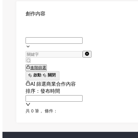
創作內容
進階篩選
啟動
關閉
AI 篩選商業合作內容
排序：發布時間
共 0 筆
，
條件：