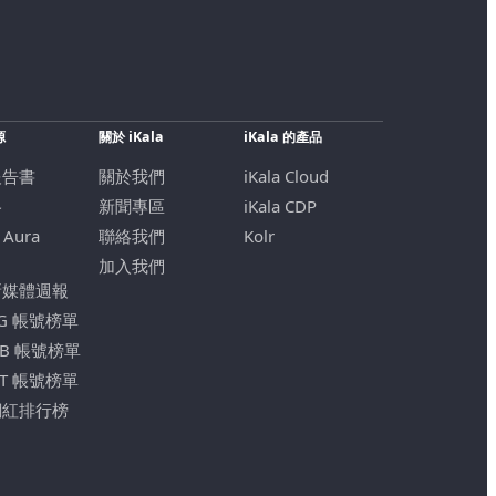
源
關於 iKala
iKala 的產品
報告書
關於我們
iKala Cloud
格
新聞專區
iKala CDP
 Aura
聯絡我們
Kolr
加入我們
新媒體週報
IG 帳號榜單
FB 帳號榜單
YT 帳號榜單
網紅排行榜