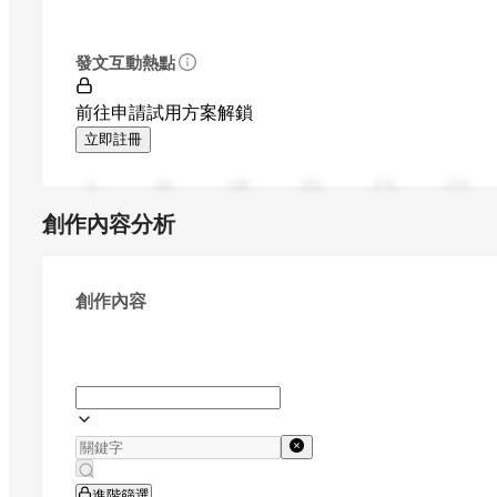
發文互動熱點
前往申請試用方案解鎖
立即註冊
0
94
188
282
376
470
創作內容分析
創作內容
進階篩選