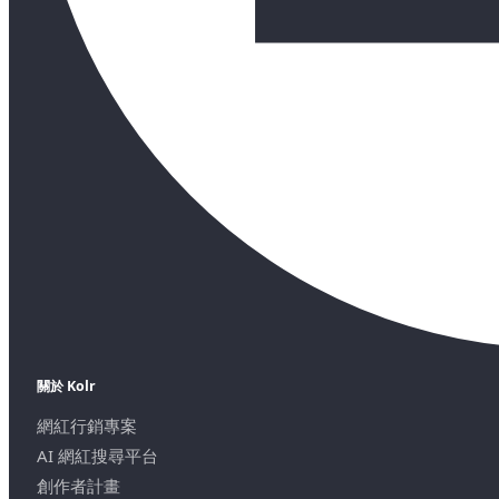
關於 Kolr
網紅行銷專案
AI 網紅搜尋平台
創作者計畫