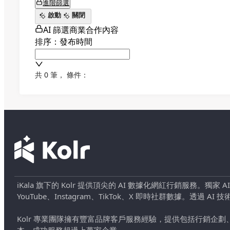
進階篩選
啟動
關閉
AI 篩選商業合作內容
排序：發布時間
共 0 筆
，
條件：
iKala 旗下的 Kolr 提供頂尖的 AI 數據化網紅行銷服務。獨家
YouTube、Instagram、TikTok、X 即時社群數據。
Kolr 專業團隊擁有豐富品牌客戶服務經驗，提供包括行銷
本，成功服務超過上萬家企業。