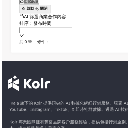
進階篩選
啟動
關閉
AI 篩選商業合作內容
排序：發布時間
共 0 筆
，
條件：
iKala 旗下的 Kolr 提供頂尖的 AI 數據化網紅行銷服務。獨家
YouTube、Instagram、TikTok、X 即時社群數據。
Kolr 專業團隊擁有豐富品牌客戶服務經驗，提供包括行銷
本，成功服務超過上萬家企業。