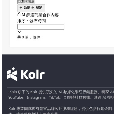
進階篩選
啟動
關閉
AI 篩選商業合作內容
排序：發布時間
共 0 筆
，
條件：
iKala 旗下的 Kolr 提供頂尖的 AI 數據化網紅行銷服務。獨家
YouTube、Instagram、TikTok、X 即時社群數據。
Kolr 專業團隊擁有豐富品牌客戶服務經驗，提供包括行銷
本，成功服務超過上萬家企業。