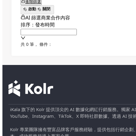
進階篩選
啟動
關閉
AI 篩選商業合作內容
排序：發布時間
共 0 筆
，
條件：
iKala 旗下的 Kolr 提供頂尖的 AI 數據化網紅行銷服務。獨家
YouTube、Instagram、TikTok、X 即時社群數據。
Kolr 專業團隊擁有豐富品牌客戶服務經驗，提供包括行銷
本，成功服務超過上萬家企業。