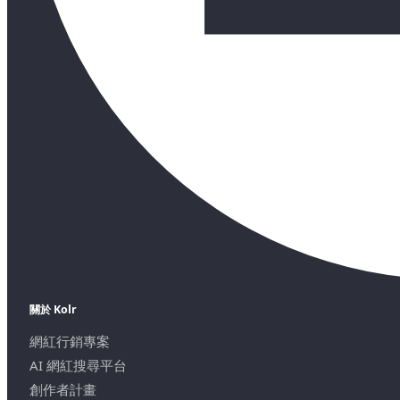
關於 Kolr
網紅行銷專案
AI 網紅搜尋平台
創作者計畫