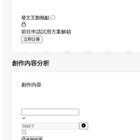
發文互動熱點
前往申請試用方案解鎖
立即註冊
0
94
188
282
376
470
創作內容分析
創作內容
進階篩選