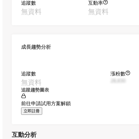
追蹤數
互動率
無資料
無資料
成長趨勢分析
追蹤數
漲粉數
無資料
28,830
追蹤趨勢圖表
前往申請試用方案解鎖
立即註冊
互動分析