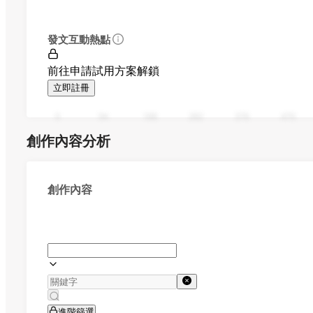
發文互動熱點
前往申請試用方案解鎖
立即註冊
0
94
188
282
376
470
創作內容分析
創作內容
進階篩選