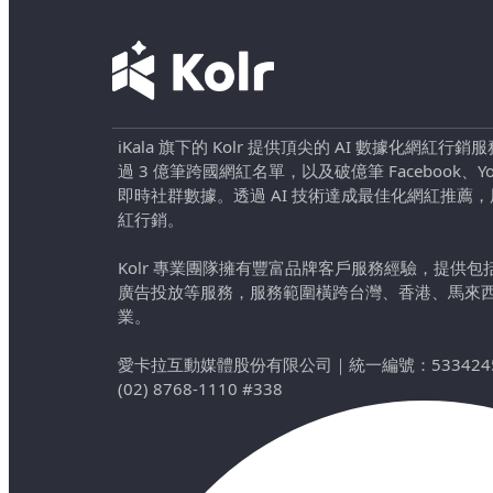
iKala 旗下的 Kolr 提供頂尖的 AI 數據化網紅
過 3 億筆跨國網紅名單，以及破億筆 Facebook、YouTu
即時社群數據。透過 AI 技術達成最佳化網紅推薦
紅行銷。
Kolr 專業團隊擁有豐富品牌客戶服務經驗，提供
廣告投放等服務，服務範圍橫跨台灣、香港、馬來
業。
愛卡拉互動媒體股份有限公司
｜
統一編號：533424
(02) 8768-1110 #338