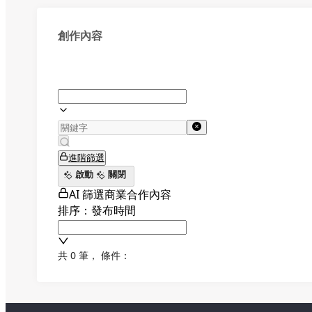
創作內容
進階篩選
啟動
關閉
AI 篩選商業合作內容
排序：發布時間
共 0 筆
，
條件：