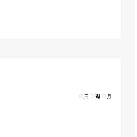
日
週
月