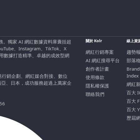
關於 Kolr
線上資
行銷服務。獨家 AI 網紅數據資料庫囊括超
be、Instagram、TikTok、X
網紅行銷專案
趨勢
，用數據打造精準、卓越的成效型網
AI 網紅搜尋平台
部落
創作者計畫
Brand
Index
包括行銷企劃、網紅媒合對接、數位
使用條款
西亞、日本，成功服務超過上萬家企
網紅
隱私權保護
百大 
聯絡我們
百大 
56
百大 
歷屆