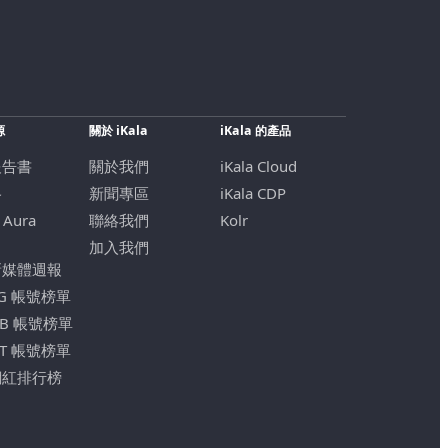
源
關於 iKala
iKala 的產品
報告書
關於我們
iKala Cloud
格
新聞專區
iKala CDP
 Aura
聯絡我們
Kolr
加入我們
新媒體週報
IG 帳號榜單
FB 帳號榜單
YT 帳號榜單
網紅排行榜