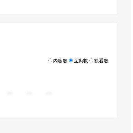
內容數
互動數
觀看數
282
376
470