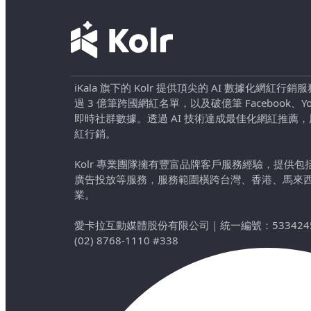
iKala 旗下的 Kolr 提供頂尖的 AI 數據化網紅
過 3 億筆跨國網紅名單，以及破億筆 Facebook、YouTu
即時社群數據。透過 AI 技術達成最佳化網紅推薦
紅行銷。
Kolr 專業團隊擁有豐富品牌客戶服務經驗，提供
廣告投放等服務，服務範圍橫跨台灣、香港、馬來
業。
愛卡拉互動媒體股份有限公司
｜
統一編號：533424
(02) 8768-1110 #338