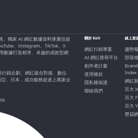
關於 Kolr
線上資
行銷服務。獨家 AI 網紅數據資料庫囊括超
be、Instagram、TikTok、X
網紅行銷專案
趨勢
，用數據打造精準、卓越的成效型網
AI 網紅搜尋平台
部落
創作者計畫
Brand
Index
包括行銷企劃、網紅媒合對接、數位
使用條款
西亞、日本，成功服務超過上萬家企
網紅
隱私權保護
百大 
聯絡我們
百大 
56
百大 
歷屆