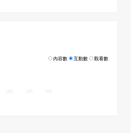
內容數
互動數
觀看數
282
376
470