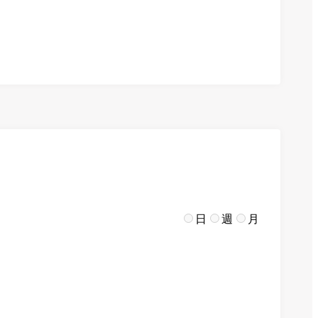
日
週
月