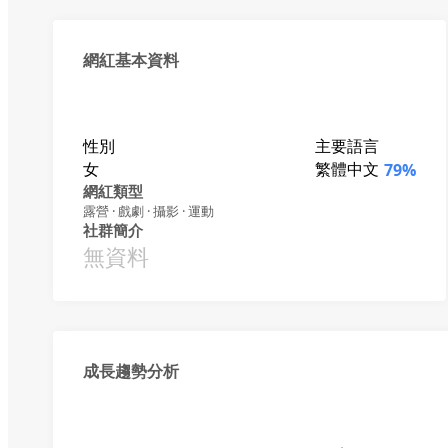
網紅基本資料
性別
主要語言
女
繁體中文
79%
網紅類型
露營 · 戲劇 · 攝影 · 運動
社群簡介
無資料
成長趨勢分析