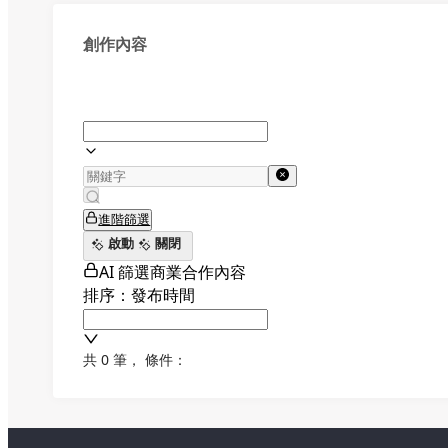
創作內容
進階篩選
啟動
關閉
AI 篩選商業合作內容
排序：發布時間
共 0 筆
，
條件：