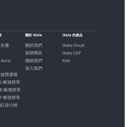
源
關於 iKala
iKala 的產品
報告書
關於我們
iKala Cloud
格
新聞專區
iKala CDP
 Aura
聯絡我們
Kolr
加入我們
新媒體週報
IG 帳號榜單
FB 帳號榜單
YT 帳號榜單
網紅排行榜