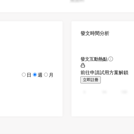
發文時間分析
發文互動熱點
前往申請試用方案解鎖
日
週
月
立即註冊
0
94
188