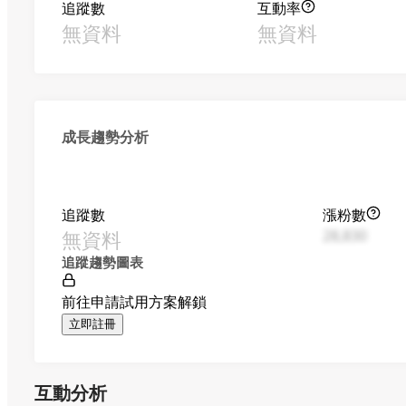
追蹤數
互動率
無資料
無資料
成長趨勢分析
追蹤數
漲粉數
無資料
28,830
追蹤趨勢圖表
前往申請試用方案解鎖
立即註冊
互動分析