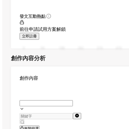
發文互動熱點
前往申請試用方案解鎖
立即註冊
0
94
188
282
376
470
創作內容分析
創作內容
進階篩選