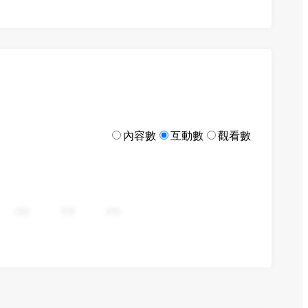
內容數
互動數
觀看數
282
376
470