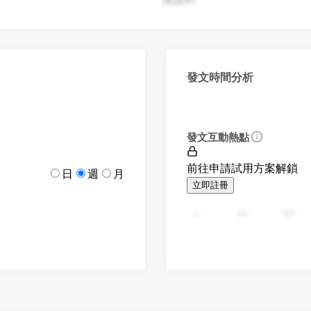
發文時間分析
發文互動熱點
前往申請試用方案解鎖
日
週
月
立即註冊
0
94
188