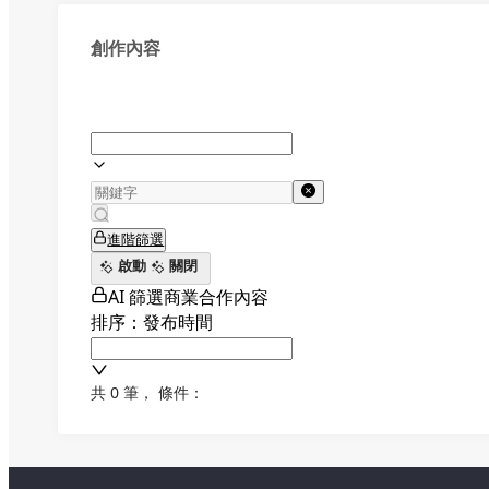
創作內容
進階篩選
啟動
關閉
AI 篩選商業合作內容
排序：發布時間
共 0 筆
，
條件：