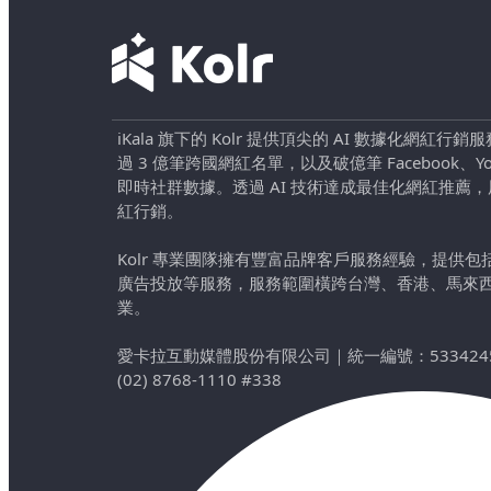
iKala 旗下的 Kolr 提供頂尖的 AI 數據化網紅
過 3 億筆跨國網紅名單，以及破億筆 Facebook、YouTu
即時社群數據。透過 AI 技術達成最佳化網紅推薦
紅行銷。
Kolr 專業團隊擁有豐富品牌客戶服務經驗，提供
廣告投放等服務，服務範圍橫跨台灣、香港、馬來
業。
愛卡拉互動媒體股份有限公司
｜
統一編號：533424
(02) 8768-1110 #338