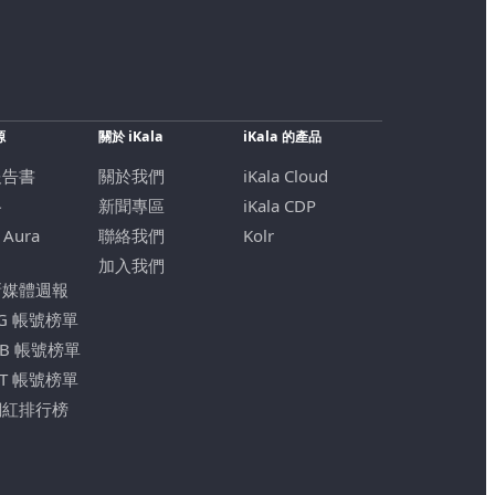
源
關於 iKala
iKala 的產品
報告書
關於我們
iKala Cloud
格
新聞專區
iKala CDP
 Aura
聯絡我們
Kolr
加入我們
新媒體週報
IG 帳號榜單
FB 帳號榜單
YT 帳號榜單
網紅排行榜