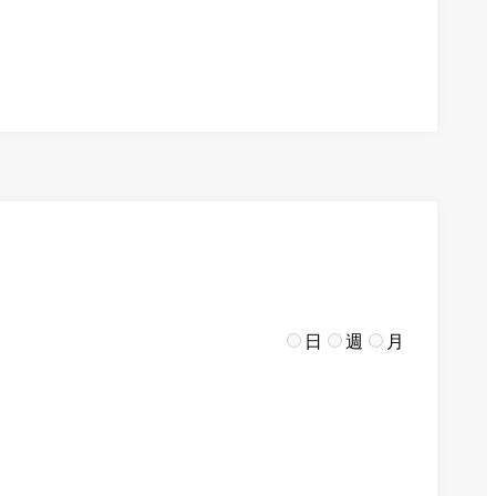
日
週
月