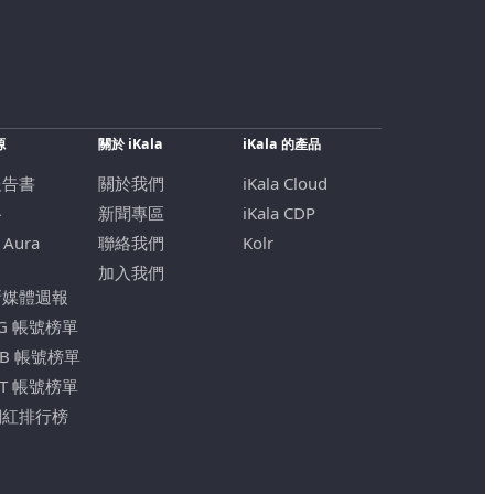
源
關於 iKala
iKala 的產品
報告書
關於我們
iKala Cloud
格
新聞專區
iKala CDP
 Aura
聯絡我們
Kolr
加入我們
新媒體週報
IG 帳號榜單
FB 帳號榜單
YT 帳號榜單
網紅排行榜