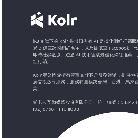
iKala 旗下的 Kolr 提供頂尖的 AI 數據化網紅
過 3 億筆跨國網紅名單，以及破億筆 Facebook、YouTu
即時社群數據。透過 AI 技術達成最佳化網紅推薦
紅行銷。
Kolr 專業團隊擁有豐富品牌客戶服務經驗，提供
廣告投放等服務，服務範圍橫跨台灣、香港、馬來
業。
愛卡拉互動媒體股份有限公司
｜
統一編號：533424
(02) 8768-1110 #338