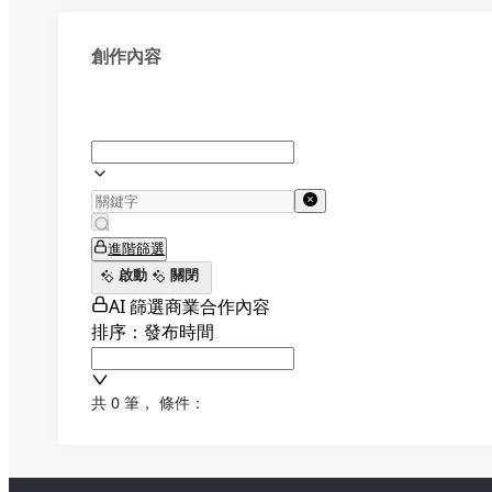
創作內容
進階篩選
啟動
關閉
AI 篩選商業合作內容
排序：發布時間
共 0 筆
，
條件：