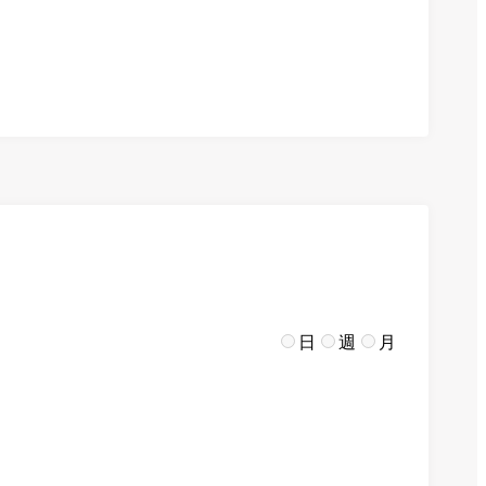
日
週
月