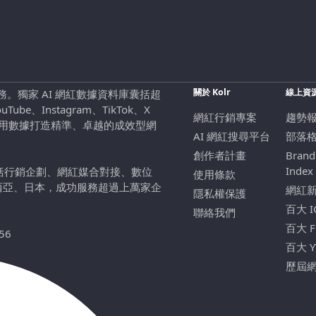
關於 Kolr
線上資
行銷服務。獨家 AI 網紅數據資料庫囊括超
be、Instagram、TikTok、X
網紅行銷專案
趨勢
，用數據打造精準、卓越的成效型網
AI 網紅搜尋平台
部落
創作者計畫
Brand
Index
包括行銷企劃、網紅媒合對接、數位
使用條款
西亞、日本，成功服務超過上萬家企
網紅
隱私權保護
百大 
聯絡我們
百大 
56
百大 
歷屆