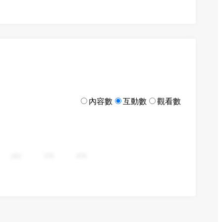
內容數
互動數
觀看數
282
376
470