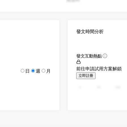
發文時間分析
發文互動熱點
前往申請試用方案解鎖
日
週
月
立即註冊
0
94
188