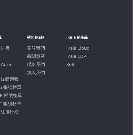
源
關於 iKala
iKala 的產品
報告書
關於我們
iKala Cloud
格
新聞專區
iKala CDP
 Aura
聯絡我們
Kolr
加入我們
新媒體週報
IG 帳號榜單
FB 帳號榜單
YT 帳號榜單
網紅排行榜