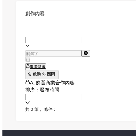
創作內容
進階篩選
啟動
關閉
AI 篩選商業合作內容
排序：發布時間
共 0 筆
，
條件：