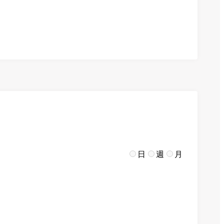
日
週
月