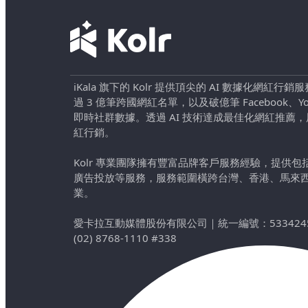
iKala 旗下的 Kolr 提供頂尖的 AI 數據化網紅
過 3 億筆跨國網紅名單，以及破億筆 Facebook、YouTu
即時社群數據。透過 AI 技術達成最佳化網紅推薦
紅行銷。
Kolr 專業團隊擁有豐富品牌客戶服務經驗，提供
廣告投放等服務，服務範圍橫跨台灣、香港、馬來
業。
愛卡拉互動媒體股份有限公司
｜
統一編號：533424
(02) 8768-1110 #338