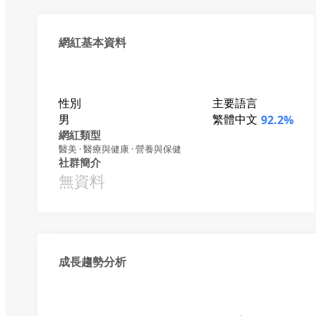
網紅基本資料
性別
主要語言
男
繁體中文
92.2%
網紅類型
醫美 · 醫療與健康 · 營養與保健
社群簡介
無資料
成長趨勢分析