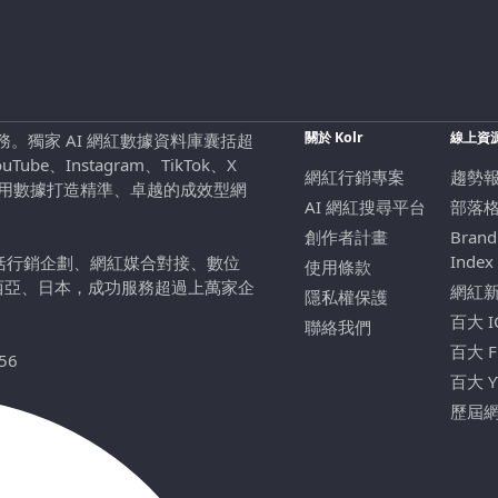
關於 Kolr
線上資
行銷服務。獨家 AI 網紅數據資料庫囊括超
be、Instagram、TikTok、X
網紅行銷專案
趨勢
，用數據打造精準、卓越的成效型網
AI 網紅搜尋平台
部落
創作者計畫
Brand
Index
包括行銷企劃、網紅媒合對接、數位
使用條款
西亞、日本，成功服務超過上萬家企
網紅
隱私權保護
百大 
聯絡我們
百大 
56
百大 
歷屆