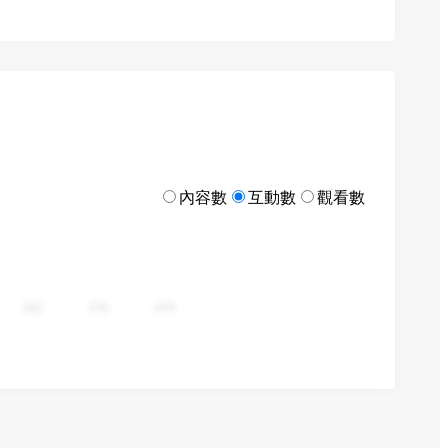
內容數
互動數
觀看數
282
376
470