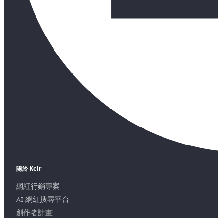
關於 Kolr
網紅行銷專案
AI 網紅搜尋平台
創作者計畫