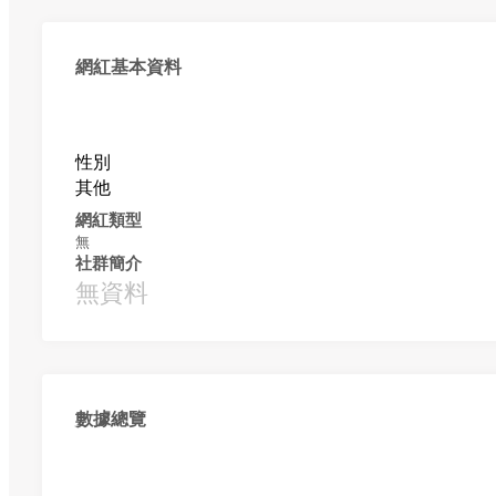
網紅基本資料
性別
其他
網紅類型
無
社群簡介
無資料
數據總覽