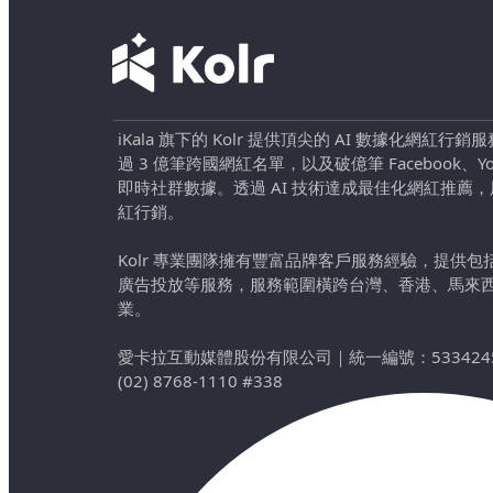
iKala 旗下的 Kolr 提供頂尖的 AI 數據化網紅
過 3 億筆跨國網紅名單，以及破億筆 Facebook、YouTu
即時社群數據。透過 AI 技術達成最佳化網紅推薦
紅行銷。
Kolr 專業團隊擁有豐富品牌客戶服務經驗，提供
廣告投放等服務，服務範圍橫跨台灣、香港、馬來
業。
愛卡拉互動媒體股份有限公司
｜
統一編號：533424
(02) 8768-1110 #338