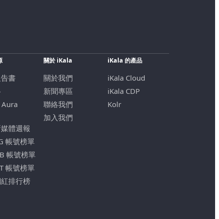
源
關於 iKala
iKala 的產品
報告書
關於我們
iKala Cloud
格
新聞專區
iKala CDP
 Aura
聯絡我們
Kolr
加入我們
新媒體週報
IG 帳號榜單
FB 帳號榜單
YT 帳號榜單
網紅排行榜