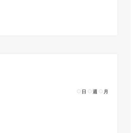
日
週
月