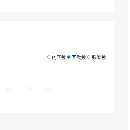
內容數
互動數
觀看數
282
376
470