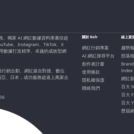
關於 Kolr
線上資
行銷服務。獨家 AI 網紅數據資料庫囊括超
be、Instagram、TikTok、X
網紅行銷專案
趨勢
，用數據打造精準、卓越的成效型網
AI 網紅搜尋平台
部落
創作者計畫
Brand
Index
包括行銷企劃、網紅媒合對接、數位
使用條款
西亞、日本，成功服務超過上萬家企
網紅
隱私權保護
百大 
聯絡我們
百大 
56
百大 
歷屆