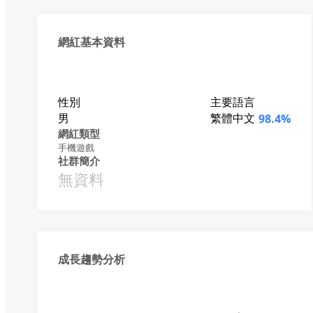
網紅基本資料
性別
主要語言
男
繁體中文
98.4%
網紅類型
手機遊戲
社群簡介
無資料
成長趨勢分析