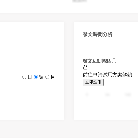
發文時間分析
發文互動熱點
前往申請試用方案解鎖
日
週
月
立即註冊
0
94
188