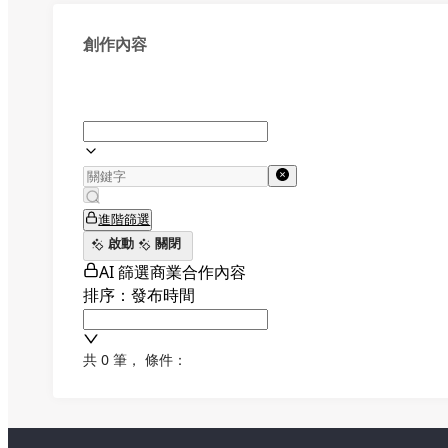
創作內容
進階篩選
啟動
關閉
AI 篩選商業合作內容
排序：發布時間
共 0 筆
，
條件：