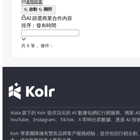
進階篩選
啟動
關閉
AI 篩選商業合作內容
排序：發布時間
共 0 筆
，
條件：
iKala 旗下的 Kolr 提供頂尖的 AI 數據化網紅行銷服務。獨家
YouTube、Instagram、TikTok、X 即時社群數據。
Kolr 專業團隊擁有豐富品牌客戶服務經驗，提供包括行銷
本，成功服務超過上萬家企業。