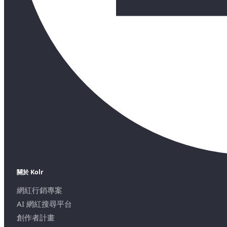
關於 Kolr
網紅行銷專案
AI 網紅搜尋平台
創作者計畫