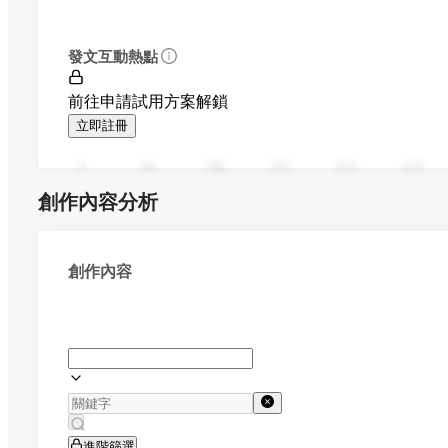
發文互動熱點
前往申請試用方案解鎖
立即註冊
0
94
188
282
376
470
創作內容分析
創作內容
進階篩選