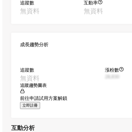
追蹤數
互動率
無資料
無資料
成長趨勢分析
追蹤數
漲粉數
無資料
28,830
追蹤趨勢圖表
前往申請試用方案解鎖
立即註冊
互動分析