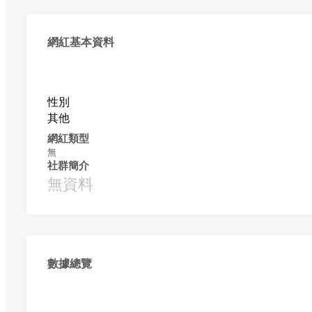
網紅基本資料
性別
其他
網紅類型
無
社群簡介
無資料
數據總覽