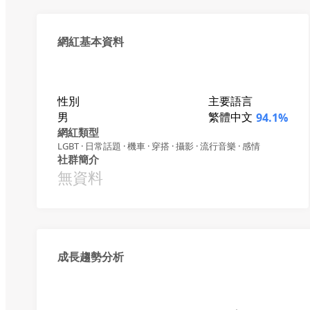
網紅基本資料
性別
主要語言
男
繁體中文
94.1%
網紅類型
LGBT · 日常話題 · 機車 · 穿搭 · 攝影 · 流行音樂 · 感情
社群簡介
無資料
成長趨勢分析