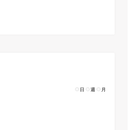
日
週
月