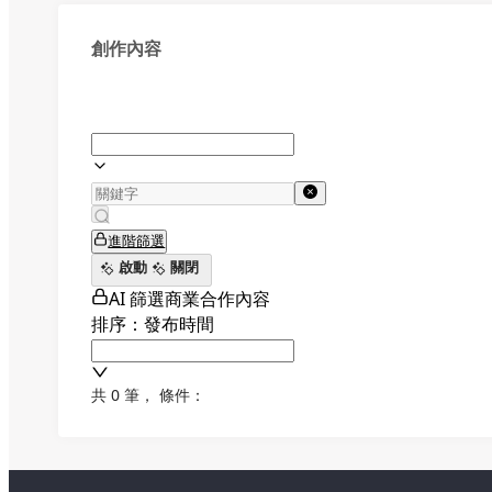
創作內容
進階篩選
啟動
關閉
AI 篩選商業合作內容
排序：發布時間
共 0 筆
，
條件：