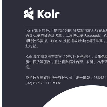
iKala 旗下的 Kolr 提供頂尖的 AI 數據化網紅
過 3 億筆跨國網紅名單，以及破億筆 Facebook、YouTu
即時社群數據。透過 AI 技術達成最佳化網紅推薦
紅行銷。
Kolr 專業團隊擁有豐富品牌客戶服務經驗，提供
廣告投放等服務，服務範圍橫跨台灣、香港、馬來
業。
愛卡拉互動媒體股份有限公司
｜
統一編號：533424
(02) 8768-1110 #338