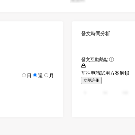
發文時間分析
發文互動熱點
前往申請試用方案解鎖
日
週
月
立即註冊
0
94
188