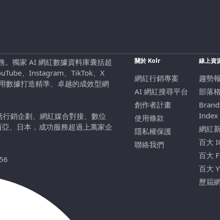
關於 Kolr
線上資
行銷服務。獨家 AI 網紅數據資料庫囊括超
be、Instagram、TikTok、X
網紅行銷專案
趨勢
，用數據打造精準、卓越的成效型網
AI 網紅搜尋平台
部落
創作者計畫
Brand
Index
包括行銷企劃、網紅媒合對接、數位
使用條款
西亞、日本，成功服務超過上萬家企
網紅
隱私權保護
百大 
聯絡我們
百大 
56
百大 
歷屆