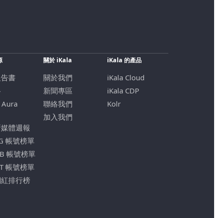
源
關於 iKala
iKala 的產品
報告書
關於我們
iKala Cloud
格
新聞專區
iKala CDP
 Aura
聯絡我們
Kolr
加入我們
新媒體週報
IG 帳號榜單
FB 帳號榜單
YT 帳號榜單
網紅排行榜