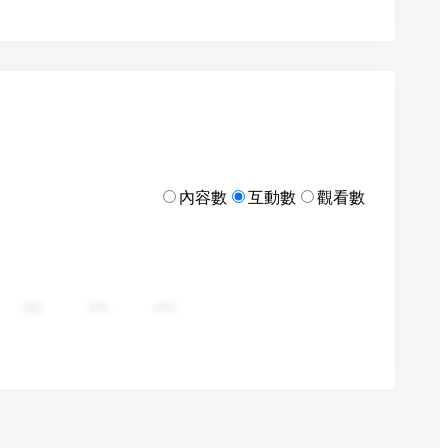
內容數
互動數
觀看數
282
376
470