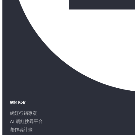
關於 Kolr
網紅行銷專案
AI 網紅搜尋平台
創作者計畫