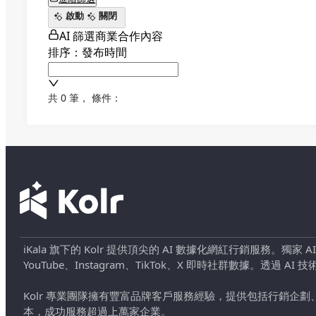
啟動
關閉
AI 篩選商業合作內容
排序：發布時間
共 0 筆
，
條件：
iKala 旗下的 Kolr 提供頂尖的 AI 數據化網紅行銷服務。獨家
YouTube、Instagram、TikTok、X 即時社群數據。
Kolr 專業團隊擁有豐富品牌客戶服務經驗，提供包括行銷
本，成功服務超過上萬家企業。