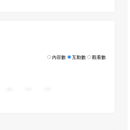
內容數
互動數
觀看數
282
376
470