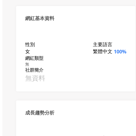
網紅基本資料
性別
主要語言
女
繁體中文
100%
網紅類型
無
社群簡介
無資料
成長趨勢分析