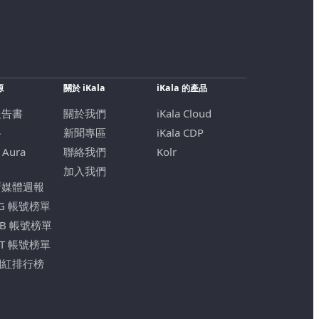
源
關於 iKala
iKala 的產品
報告書
關於我們
iKala Cloud
格
新聞專區
iKala CDP
 Aura
聯絡我們
Kolr
加入我們
新媒體週報
IG 帳號榜單
FB 帳號榜單
YT 帳號榜單
網紅排行榜