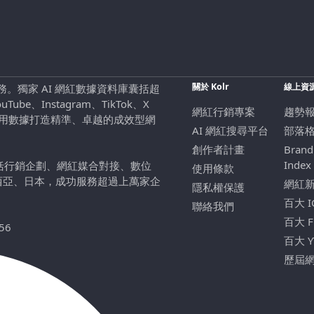
關於 Kolr
線上資
行銷服務。獨家 AI 網紅數據資料庫囊括超
be、Instagram、TikTok、X
網紅行銷專案
趨勢
，用數據打造精準、卓越的成效型網
AI 網紅搜尋平台
部落
創作者計畫
Brand
Index
包括行銷企劃、網紅媒合對接、數位
使用條款
西亞、日本，成功服務超過上萬家企
網紅
隱私權保護
百大 
聯絡我們
百大 
56
百大 
歷屆