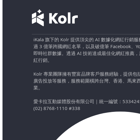
iKala 旗下的 Kolr 提供頂尖的 AI 數據化網紅
過 3 億筆跨國網紅名單，以及破億筆 Facebook、YouTu
即時社群數據。透過 AI 技術達成最佳化網紅推薦
紅行銷。
Kolr 專業團隊擁有豐富品牌客戶服務經驗，提供
廣告投放等服務，服務範圍橫跨台灣、香港、馬來
業。
愛卡拉互動媒體股份有限公司
｜
統一編號：533424
(02) 8768-1110 #338