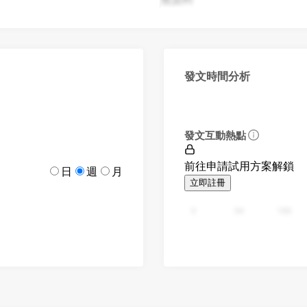
發文時間分析
發文互動熱點
前往申請試用方案解鎖
日
週
月
立即註冊
0
94
188