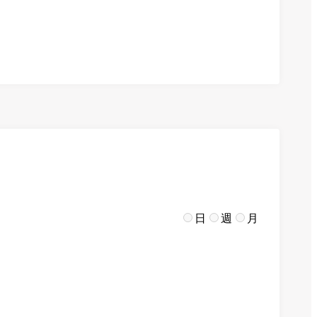
日
週
月