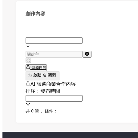
創作內容
進階篩選
啟動
關閉
AI 篩選商業合作內容
排序：發布時間
共 0 筆
，
條件：