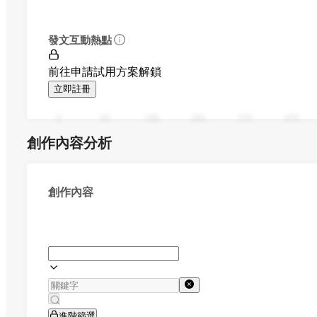
發文互動熱點
前往申請試用方案解鎖
立即註冊
0
94
188
282
376
470
創作內容分析
創作內容
進階篩選