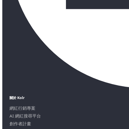
關於 Kolr
網紅行銷專案
AI 網紅搜尋平台
創作者計畫