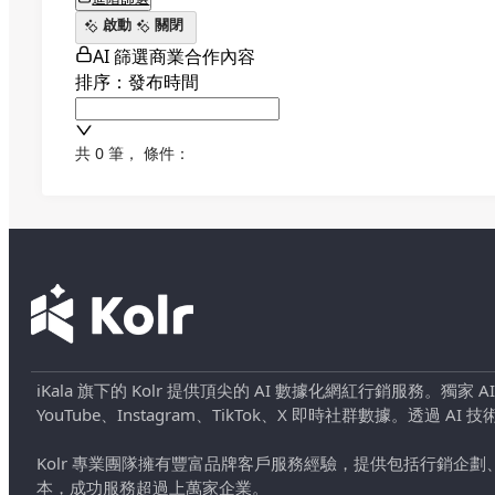
啟動
關閉
AI 篩選商業合作內容
排序：發布時間
共 0 筆
，
條件：
iKala 旗下的 Kolr 提供頂尖的 AI 數據化網紅行銷服務。獨家
YouTube、Instagram、TikTok、X 即時社群數據。
Kolr 專業團隊擁有豐富品牌客戶服務經驗，提供包括行銷
本，成功服務超過上萬家企業。