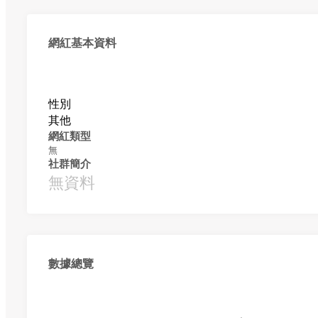
網紅基本資料
性別
其他
網紅類型
無
社群簡介
無資料
數據總覽