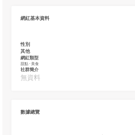
網紅基本資料
性別
其他
網紅類型
甜點 · 美食
社群簡介
無資料
數據總覽