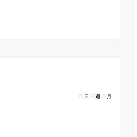
日
週
月