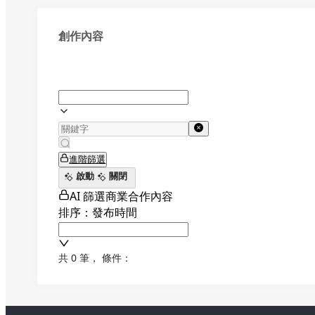
創作內容
進階篩選
啟動
關閉
AI 篩選商業合作內容
排序：發布時間
共 0 筆
，
條件：