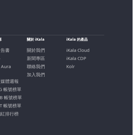
源
關於 iKala
iKala 的產品
報告書
關於我們
iKala Cloud
格
新聞專區
iKala CDP
 Aura
聯絡我們
Kolr
加入我們
新媒體週報
IG 帳號榜單
FB 帳號榜單
YT 帳號榜單
網紅排行榜