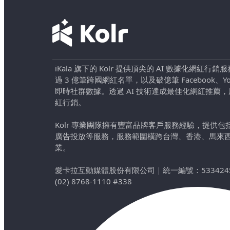
iKala 旗下的 Kolr 提供頂尖的 AI 數據化網紅
過 3 億筆跨國網紅名單，以及破億筆 Facebook、YouTu
即時社群數據。透過 AI 技術達成最佳化網紅推薦
紅行銷。
Kolr 專業團隊擁有豐富品牌客戶服務經驗，提供
廣告投放等服務，服務範圍橫跨台灣、香港、馬來
業。
愛卡拉互動媒體股份有限公司
｜
統一編號：533424
(02) 8768-1110 #338