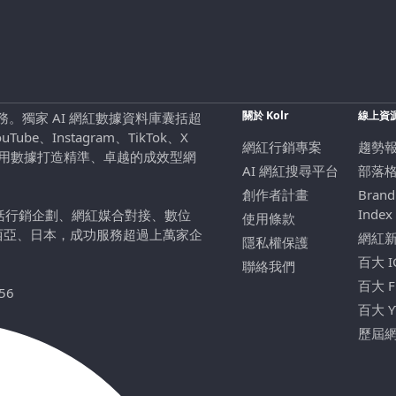
關於 Kolr
線上資
行銷服務。獨家 AI 網紅數據資料庫囊括超
be、Instagram、TikTok、X
網紅行銷專案
趨勢
，用數據打造精準、卓越的成效型網
AI 網紅搜尋平台
部落
創作者計畫
Brand
Index
包括行銷企劃、網紅媒合對接、數位
使用條款
西亞、日本，成功服務超過上萬家企
網紅
隱私權保護
百大 
聯絡我們
百大 
56
百大 
歷屆