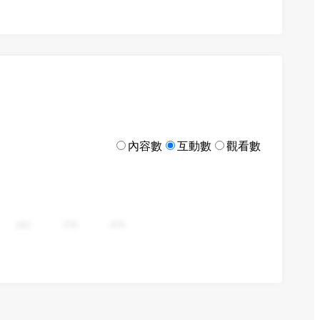
內容數
互動數
觀看數
282
376
470