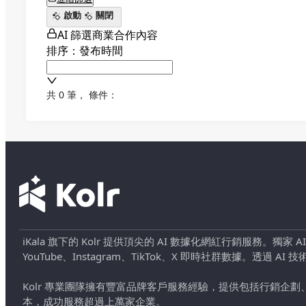
啟動
關閉
AI 篩選商業合作內容
排序：發布時間
共 0 筆
，
條件：
iKala 旗下的 Kolr 提供頂尖的 AI 數據化網紅行銷服務。獨家
YouTube、Instagram、TikTok、X 即時社群數據。
Kolr 專業團隊擁有豐富品牌客戶服務經驗，提供包括行銷
本，成功服務超過上萬家企業。