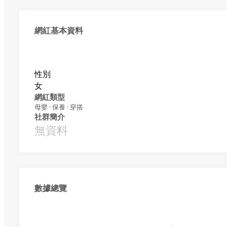
網紅基本資料
性別
女
網紅類型
母嬰 · 保養 · 穿搭
社群簡介
無資料
數據總覽