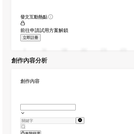
發文互動熱點
前往申請試用方案解鎖
立即註冊
0
94
188
282
376
470
創作內容分析
創作內容
進階篩選