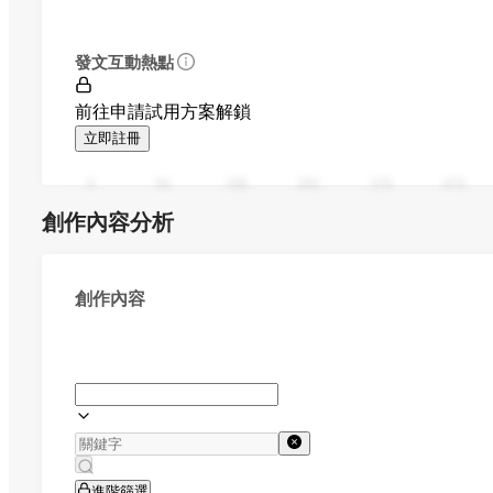
發文互動熱點
前往申請試用方案解鎖
立即註冊
0
94
188
282
376
470
創作內容分析
創作內容
進階篩選