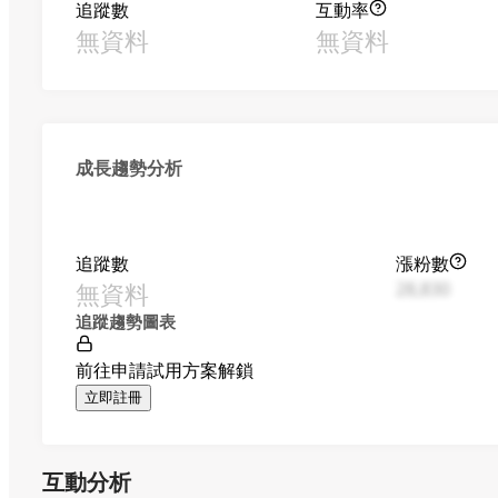
追蹤數
互動率
無資料
無資料
成長趨勢分析
追蹤數
漲粉數
無資料
28,830
追蹤趨勢圖表
前往申請試用方案解鎖
立即註冊
互動分析