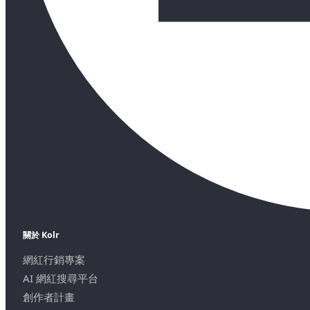
關於 Kolr
網紅行銷專案
AI 網紅搜尋平台
創作者計畫