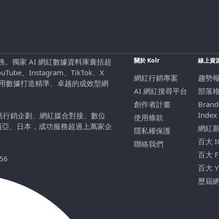
關於 Kolr
線上資
行銷服務。獨家 AI 網紅數據資料庫囊括超
be、Instagram、TikTok、X
網紅行銷專案
趨勢
，用數據打造精準、卓越的成效型網
AI 網紅搜尋平台
部落
創作者計畫
Brand
Index
包括行銷企劃、網紅媒合對接、數位
使用條款
西亞、日本，成功服務超過上萬家企
網紅
隱私權保護
百大 
聯絡我們
百大 
56
百大 
歷屆