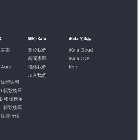
源
關於 iKala
iKala 的產品
報告書
關於我們
iKala Cloud
格
新聞專區
iKala CDP
 Aura
聯絡我們
Kolr
加入我們
新媒體週報
IG 帳號榜單
FB 帳號榜單
YT 帳號榜單
網紅排行榜