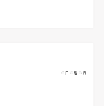
日
週
月