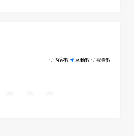
內容數
互動數
觀看數
282
376
470