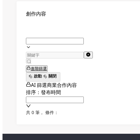
創作內容
進階篩選
啟動
關閉
AI 篩選商業合作內容
排序：發布時間
共 0 筆
，
條件：