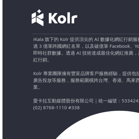
iKala 旗下的 Kolr 提供頂尖的 AI 數據化網紅
過 3 億筆跨國網紅名單，以及破億筆 Facebook、YouTu
即時社群數據。透過 AI 技術達成最佳化網紅推薦
紅行銷。
Kolr 專業團隊擁有豐富品牌客戶服務經驗，提供
廣告投放等服務，服務範圍橫跨台灣、香港、馬來
業。
愛卡拉互動媒體股份有限公司
｜
統一編號：533424
(02) 8768-1110 #338