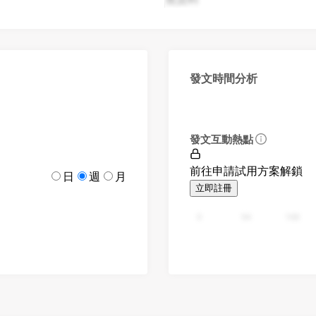
發文時間分析
發文互動熱點
前往申請試用方案解鎖
日
週
月
立即註冊
0
94
188