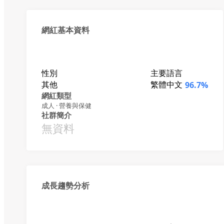
網紅基本資料
性別
主要語言
其他
繁體中文
96.7%
網紅類型
成人 · 營養與保健
社群簡介
無資料
成長趨勢分析