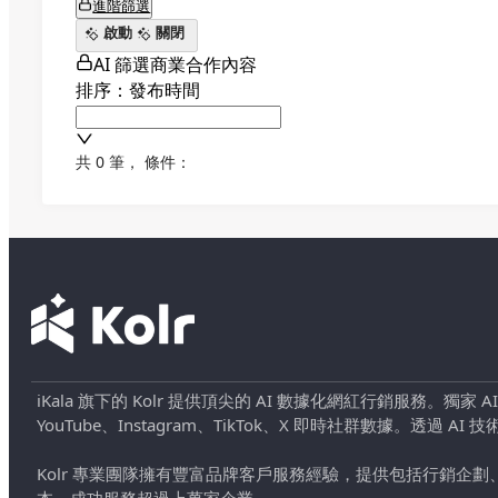
進階篩選
啟動
關閉
AI 篩選商業合作內容
排序：發布時間
共 0 筆
，
條件：
iKala 旗下的 Kolr 提供頂尖的 AI 數據化網紅行銷服務。獨家
YouTube、Instagram、TikTok、X 即時社群數據。
Kolr 專業團隊擁有豐富品牌客戶服務經驗，提供包括行銷
本，成功服務超過上萬家企業。