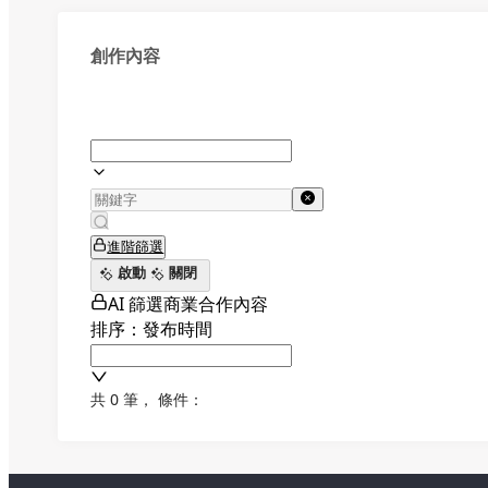
創作內容
進階篩選
啟動
關閉
AI 篩選商業合作內容
排序：發布時間
共 0 筆
，
條件：