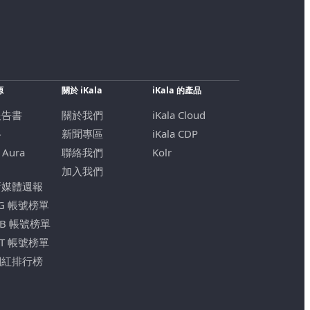
源
關於 iKala
iKala 的產品
報告書
關於我們
iKala Cloud
格
新聞專區
iKala CDP
 Aura
聯絡我們
Kolr
加入我們
新媒體週報
IG 帳號榜單
FB 帳號榜單
YT 帳號榜單
網紅排行榜