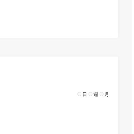
日
週
月