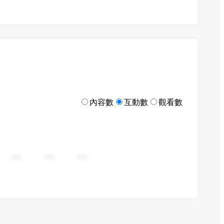
內容數
互動數
觀看數
282
376
470