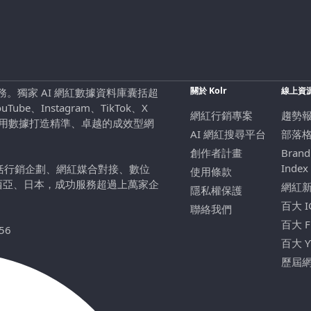
關於 Kolr
線上資
行銷服務。獨家 AI 網紅數據資料庫囊括超
be、Instagram、TikTok、X
網紅行銷專案
趨勢
，用數據打造精準、卓越的成效型網
AI 網紅搜尋平台
部落
創作者計畫
Brand
Index
包括行銷企劃、網紅媒合對接、數位
使用條款
西亞、日本，成功服務超過上萬家企
網紅
隱私權保護
百大 
聯絡我們
百大 
56
百大 
歷屆