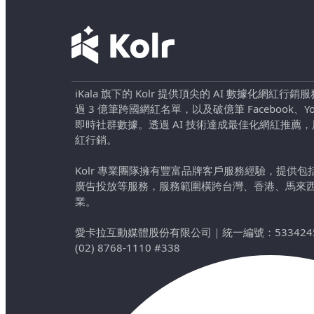
iKala 旗下的 Kolr 提供頂尖的 AI 數據化網紅
過 3 億筆跨國網紅名單，以及破億筆 Facebook、YouTu
即時社群數據。透過 AI 技術達成最佳化網紅推薦
紅行銷。
Kolr 專業團隊擁有豐富品牌客戶服務經驗，提供
廣告投放等服務，服務範圍橫跨台灣、香港、馬來
業。
愛卡拉互動媒體股份有限公司
｜
統一編號：533424
(02) 8768-1110 #338