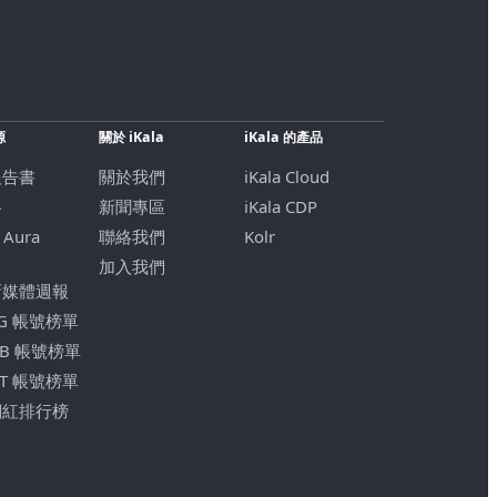
源
關於 iKala
iKala 的產品
報告書
關於我們
iKala Cloud
格
新聞專區
iKala CDP
 Aura
聯絡我們
Kolr
加入我們
新媒體週報
IG 帳號榜單
FB 帳號榜單
YT 帳號榜單
網紅排行榜