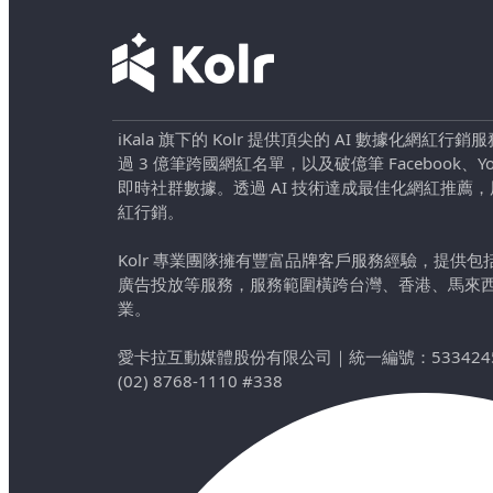
iKala 旗下的 Kolr 提供頂尖的 AI 數據化網紅
過 3 億筆跨國網紅名單，以及破億筆 Facebook、YouTu
即時社群數據。透過 AI 技術達成最佳化網紅推薦
紅行銷。
Kolr 專業團隊擁有豐富品牌客戶服務經驗，提供
廣告投放等服務，服務範圍橫跨台灣、香港、馬來
業。
愛卡拉互動媒體股份有限公司
｜
統一編號：533424
(02) 8768-1110 #338