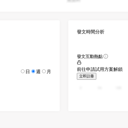
發文時間分析
發文互動熱點
前往申請試用方案解鎖
日
週
月
立即註冊
0
94
188