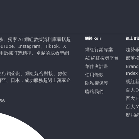
關於 Kolr
線上資
行銷服務。獨家 AI 網紅數據資料庫囊括超
be、Instagram、TikTok、X
網紅行銷專案
趨勢
，用數據打造精準、卓越的成效型網
AI 網紅搜尋平台
部落
創作者計畫
Brand
Index
包括行銷企劃、網紅媒合對接、數位
使用條款
西亞、日本，成功服務超過上萬家企
網紅
隱私權保護
百大 
聯絡我們
百大 
56
百大 
歷屆