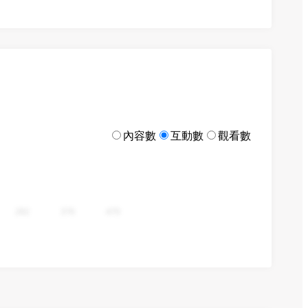
內容數
互動數
觀看數
282
376
470