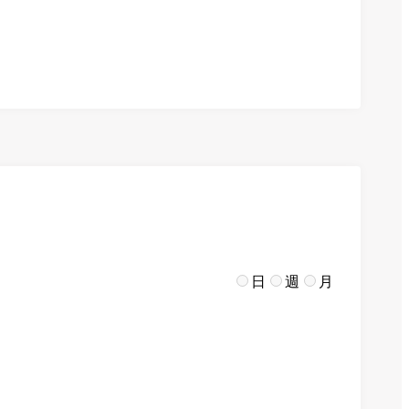
日
週
月