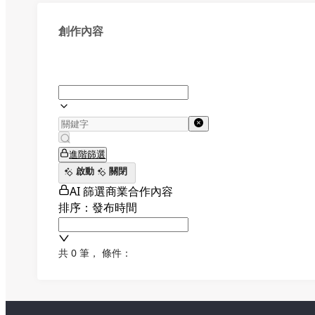
創作內容
進階篩選
啟動
關閉
AI 篩選商業合作內容
排序：發布時間
共 0 筆
，
條件：