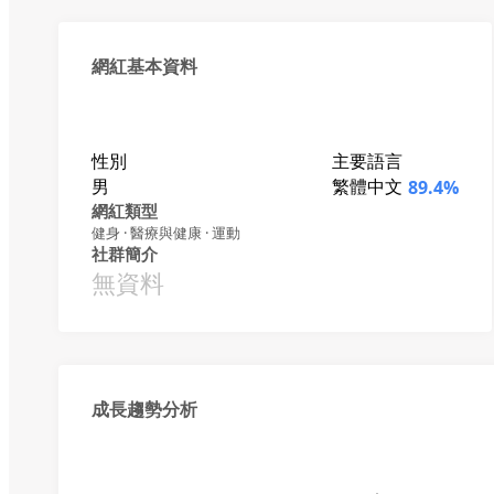
網紅基本資料
性別
主要語言
男
繁體中文
89.4%
網紅類型
健身 · 醫療與健康 · 運動
社群簡介
無資料
成長趨勢分析