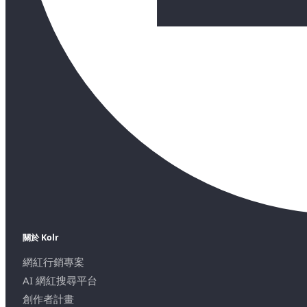
關於 Kolr
網紅行銷專案
AI 網紅搜尋平台
創作者計畫