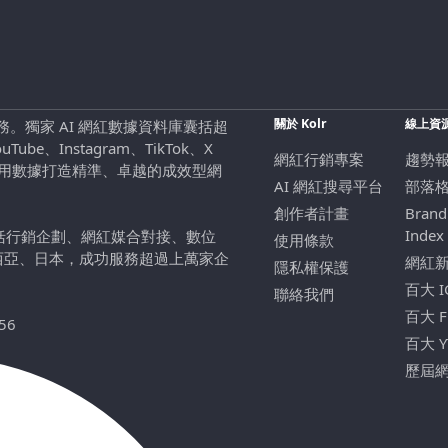
關於 Kolr
線上資
行銷服務。獨家 AI 網紅數據資料庫囊括超
be、Instagram、TikTok、X
網紅行銷專案
趨勢
，用數據打造精準、卓越的成效型網
AI 網紅搜尋平台
部落
創作者計畫
Brand
Index
包括行銷企劃、網紅媒合對接、數位
使用條款
西亞、日本，成功服務超過上萬家企
網紅
隱私權保護
百大 
聯絡我們
百大 
56
百大 
歷屆