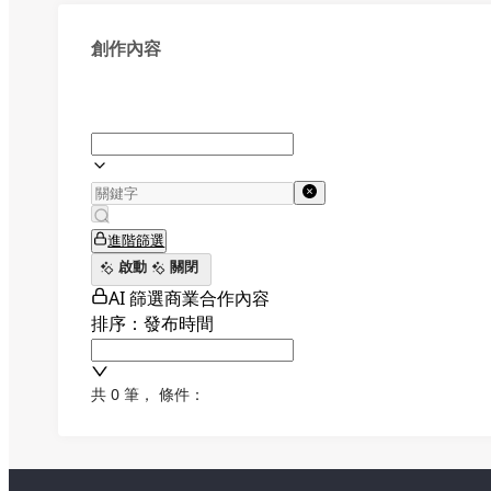
創作內容
進階篩選
啟動
關閉
AI 篩選商業合作內容
排序：發布時間
共 0 筆
，
條件：