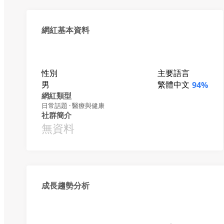
網紅基本資料
性別
主要語言
男
繁體中文
94%
網紅類型
日常話題 · 醫療與健康
社群簡介
無資料
成長趨勢分析