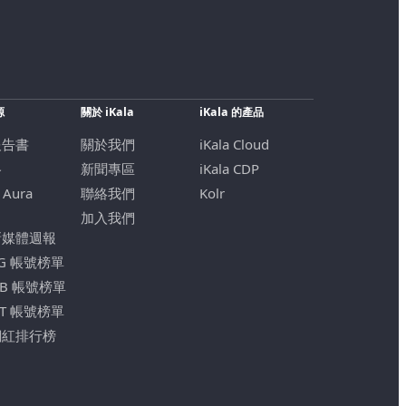
源
關於 iKala
iKala 的產品
報告書
關於我們
iKala Cloud
格
新聞專區
iKala CDP
 Aura
聯絡我們
Kolr
加入我們
新媒體週報
IG 帳號榜單
FB 帳號榜單
YT 帳號榜單
網紅排行榜