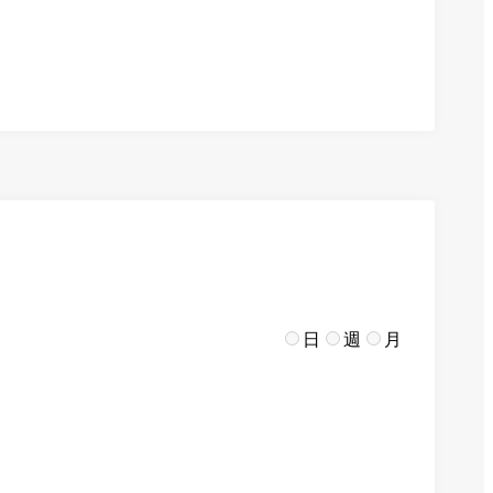
日
週
月