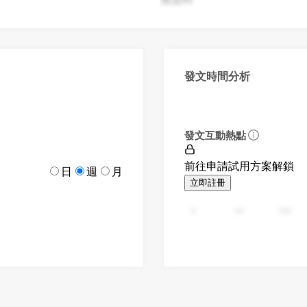
發文時間分析
發文互動熱點
前往申請試用方案解鎖
日
週
月
立即註冊
0
94
188