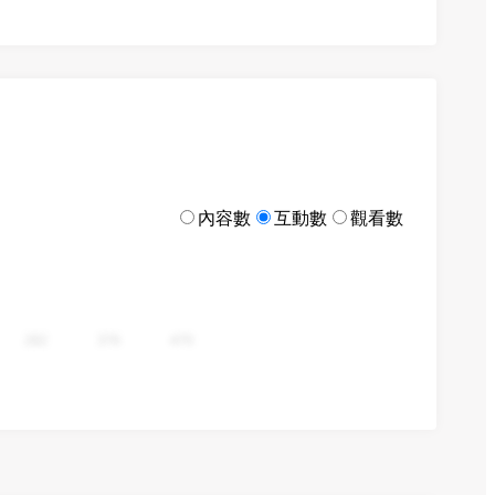
內容數
互動數
觀看數
282
376
470