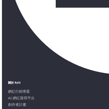
關於 Kolr
網紅行銷專案
AI 網紅搜尋平台
創作者計畫