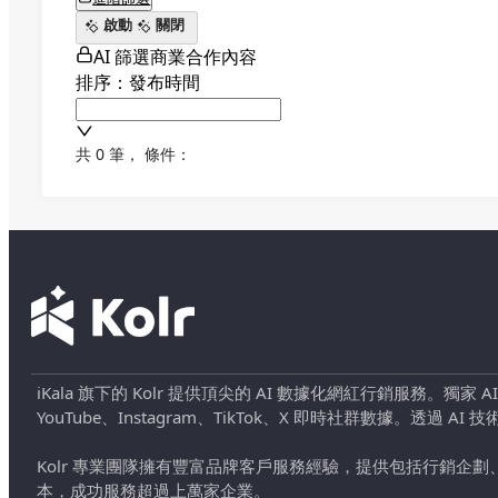
啟動
關閉
AI 篩選商業合作內容
排序：發布時間
共 0 筆
，
條件：
iKala 旗下的 Kolr 提供頂尖的 AI 數據化網紅行銷服務。獨家
YouTube、Instagram、TikTok、X 即時社群數據。
Kolr 專業團隊擁有豐富品牌客戶服務經驗，提供包括行銷
本，成功服務超過上萬家企業。