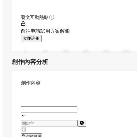
發文互動熱點
前往申請試用方案解鎖
立即註冊
0
94
188
282
376
470
創作內容分析
創作內容
進階篩選