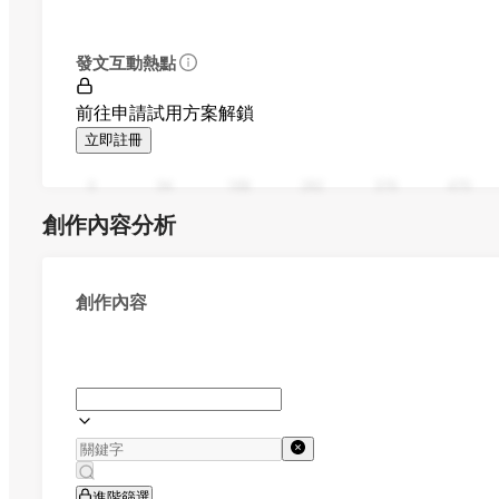
發文互動熱點
前往申請試用方案解鎖
立即註冊
0
94
188
282
376
470
創作內容分析
創作內容
進階篩選