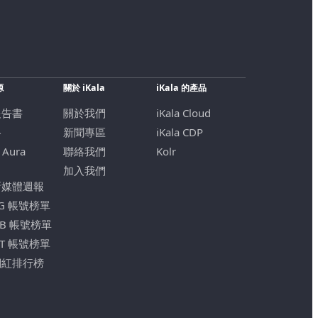
源
關於 iKala
iKala 的產品
報告書
關於我們
iKala Cloud
格
新聞專區
iKala CDP
 Aura
聯絡我們
Kolr
加入我們
新媒體週報
IG 帳號榜單
FB 帳號榜單
YT 帳號榜單
網紅排行榜