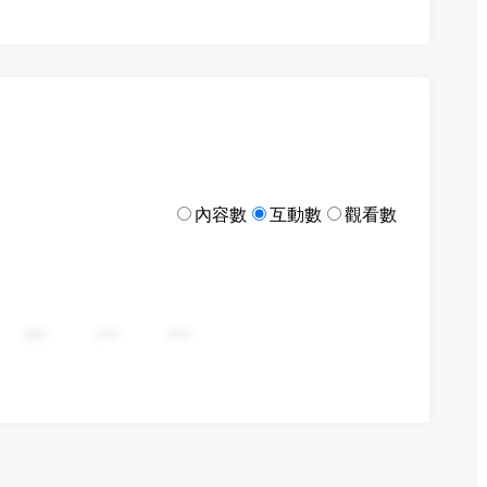
內容數
互動數
觀看數
282
376
470