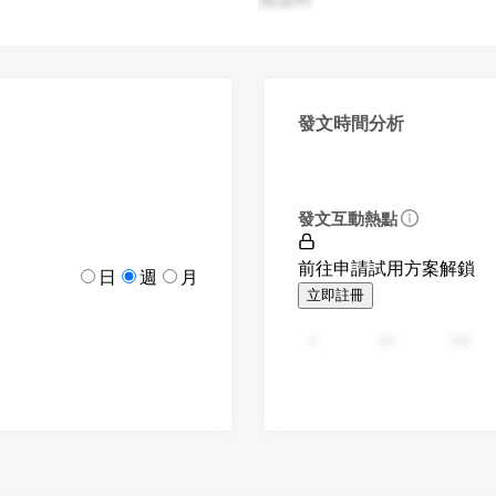
發文時間分析
發文互動熱點
前往申請試用方案解鎖
日
週
月
立即註冊
0
94
188