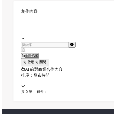
創作內容
進階篩選
啟動
關閉
AI 篩選商業合作內容
排序：發布時間
共 0 筆
，
條件：