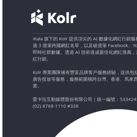
iKala 旗下的 Kolr 提供頂尖的 AI 數據化網紅
過 3 億筆跨國網紅名單，以及破億筆 Facebook、YouTu
即時社群數據。透過 AI 技術達成最佳化網紅推薦
紅行銷。
Kolr 專業團隊擁有豐富品牌客戶服務經驗，提供
廣告投放等服務，服務範圍橫跨台灣、香港、馬來
業。
愛卡拉互動媒體股份有限公司
｜
統一編號：533424
(02) 8768-1110 #338