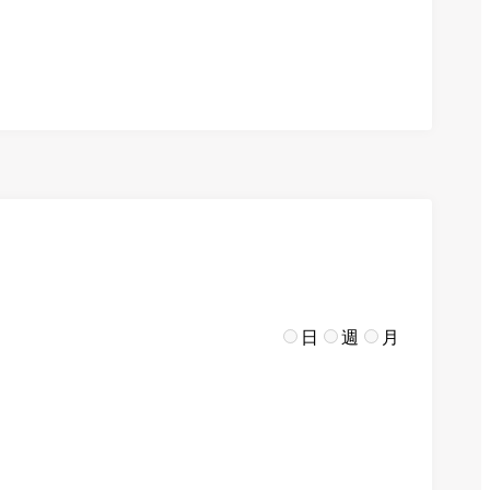
日
週
月