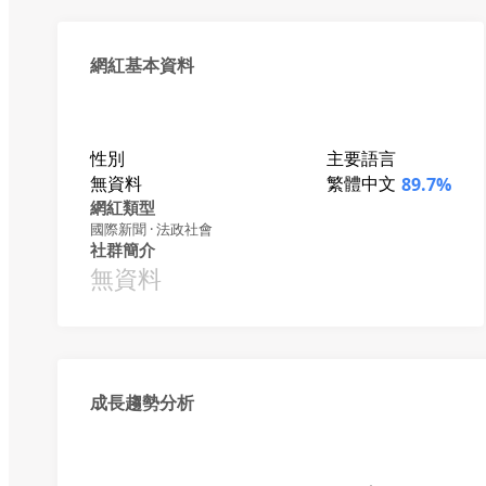
網紅基本資料
性別
主要語言
無資料
繁體中文
89.7%
網紅類型
國際新聞 · 法政社會
社群簡介
無資料
成長趨勢分析