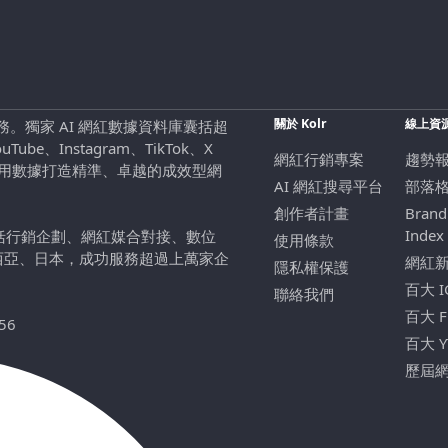
關於 Kolr
線上資
行銷服務。獨家 AI 網紅數據資料庫囊括超
be、Instagram、TikTok、X
網紅行銷專案
趨勢
，用數據打造精準、卓越的成效型網
AI 網紅搜尋平台
部落
創作者計畫
Brand
Index
包括行銷企劃、網紅媒合對接、數位
使用條款
西亞、日本，成功服務超過上萬家企
網紅
隱私權保護
百大 
聯絡我們
百大 
56
百大 
歷屆