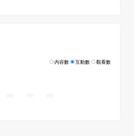
內容數
互動數
觀看數
282
376
470