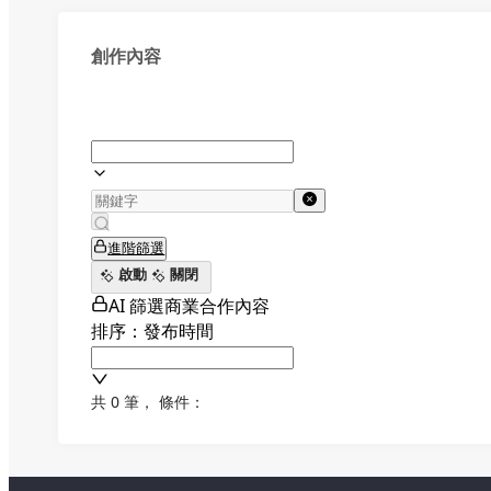
創作內容
進階篩選
啟動
關閉
AI 篩選商業合作內容
排序：發布時間
共 0 筆
，
條件：