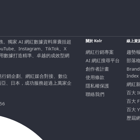
關於 Kolr
線上資
行銷服務。獨家 AI 網紅數據資料庫囊括超
be、Instagram、TikTok、X
網紅行銷專案
趨勢
，用數據打造精準、卓越的成效型網
AI 網紅搜尋平台
部落
創作者計畫
Brand
Index
包括行銷企劃、網紅媒合對接、數位
使用條款
西亞、日本，成功服務超過上萬家企
網紅
隱私權保護
百大 
聯絡我們
百大 
56
百大 
歷屆