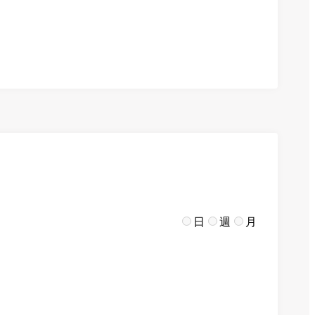
日
週
月