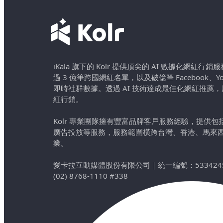
iKala 旗下的 Kolr 提供頂尖的 AI 數據化網紅
過 3 億筆跨國網紅名單，以及破億筆 Facebook、YouTu
即時社群數據。透過 AI 技術達成最佳化網紅推薦
紅行銷。
Kolr 專業團隊擁有豐富品牌客戶服務經驗，提供
廣告投放等服務，服務範圍橫跨台灣、香港、馬來
業。
愛卡拉互動媒體股份有限公司
｜
統一編號：533424
(02) 8768-1110 #338