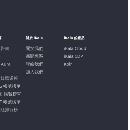
源
關於 iKala
iKala 的產品
報告書
關於我們
iKala Cloud
格
新聞專區
iKala CDP
 Aura
聯絡我們
Kolr
加入我們
新媒體週報
IG 帳號榜單
FB 帳號榜單
YT 帳號榜單
網紅排行榜