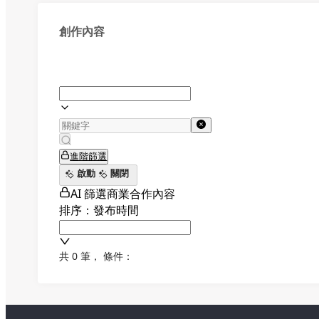
創作內容
進階篩選
啟動
關閉
AI 篩選商業合作內容
排序：發布時間
共 0 筆
，
條件：