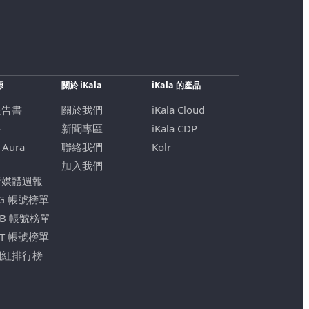
源
關於 iKala
iKala 的產品
報告書
關於我們
iKala Cloud
格
新聞專區
iKala CDP
 Aura
聯絡我們
Kolr
加入我們
新媒體週報
IG 帳號榜單
FB 帳號榜單
YT 帳號榜單
網紅排行榜