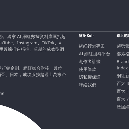
關於 Kolr
線上資
行銷服務。獨家 AI 網紅數據資料庫囊括超
be、Instagram、TikTok、X
網紅行銷專案
趨勢
，用數據打造精準、卓越的成效型網
AI 網紅搜尋平台
部落
創作者計畫
Brand
Index
包括行銷企劃、網紅媒合對接、數位
使用條款
西亞、日本，成功服務超過上萬家企
網紅
隱私權保護
百大 
聯絡我們
百大 
56
百大 
歷屆