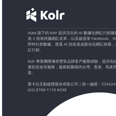
iKala 旗下的 Kolr 提供頂尖的 AI 數據化網紅
過 3 億筆跨國網紅名單，以及破億筆 Facebook、YouTu
即時社群數據。透過 AI 技術達成最佳化網紅推薦
紅行銷。
Kolr 專業團隊擁有豐富品牌客戶服務經驗，提供
廣告投放等服務，服務範圍橫跨台灣、香港、馬來
業。
愛卡拉互動媒體股份有限公司
｜
統一編號：533424
(02) 8768-1110 #338