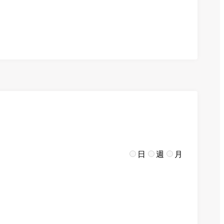
日
週
月