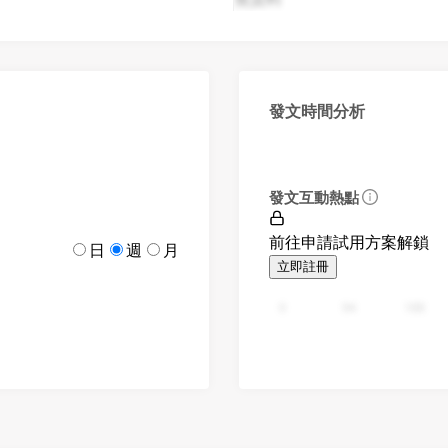
發文時間分析
發文互動熱點
前往申請試用方案解鎖
日
週
月
立即註冊
0
94
188