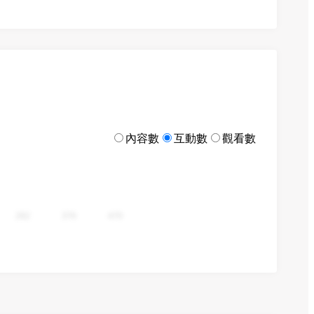
內容數
互動數
觀看數
282
376
470