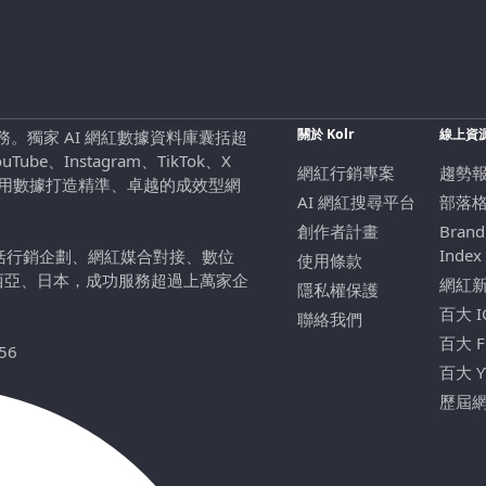
關於 Kolr
線上資
行銷服務。獨家 AI 網紅數據資料庫囊括超
be、Instagram、TikTok、X
網紅行銷專案
趨勢
，用數據打造精準、卓越的成效型網
AI 網紅搜尋平台
部落
創作者計畫
Brand
Index
包括行銷企劃、網紅媒合對接、數位
使用條款
西亞、日本，成功服務超過上萬家企
網紅
隱私權保護
百大 
聯絡我們
百大 
56
百大 
歷屆