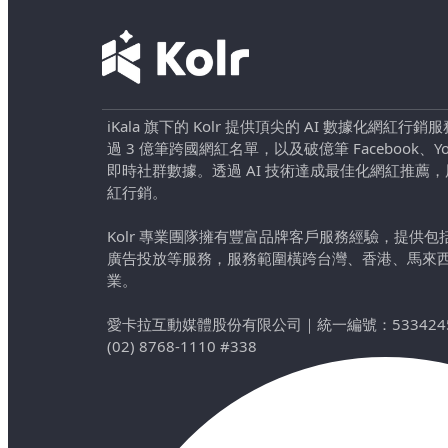
iKala 旗下的 Kolr 提供頂尖的 AI 數據化網紅
過 3 億筆跨國網紅名單，以及破億筆 Facebook、YouTu
即時社群數據。透過 AI 技術達成最佳化網紅推薦
紅行銷。
Kolr 專業團隊擁有豐富品牌客戶服務經驗，提供
廣告投放等服務，服務範圍橫跨台灣、香港、馬來
業。
愛卡拉互動媒體股份有限公司
｜
統一編號：533424
(02) 8768-1110 #338