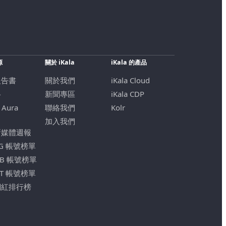
源
關於 iKala
iKala 的產品
報告書
關於我們
iKala Cloud
格
新聞專區
iKala CDP
 Aura
聯絡我們
Kolr
加入我們
新媒體週報
IG 帳號榜單
FB 帳號榜單
YT 帳號榜單
網紅排行榜