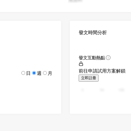
發文時間分析
發文互動熱點
前往申請試用方案解鎖
日
週
月
立即註冊
0
94
188