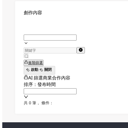
創作內容
進階篩選
啟動
關閉
AI 篩選商業合作內容
排序：發布時間
共 0 筆
，
條件：