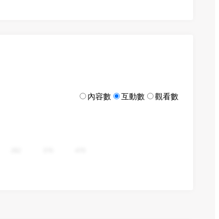
內容數
互動數
觀看數
282
376
470