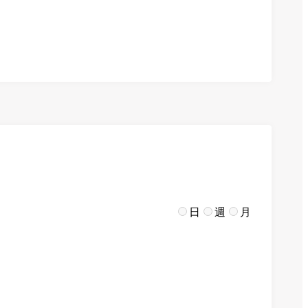
日
週
月