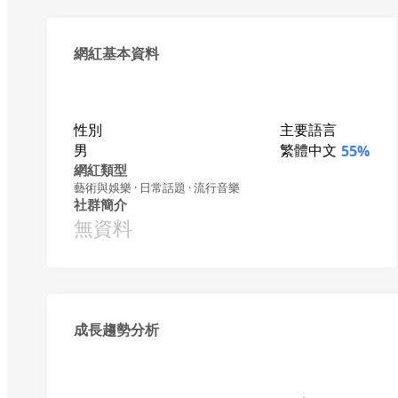
網紅基本資料
性別
主要語言
男
繁體中文
55%
網紅類型
藝術與娛樂 · 日常話題 · 流行音樂
社群簡介
無資料
成長趨勢分析