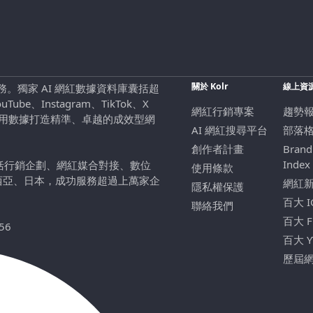
關於 Kolr
線上資
行銷服務。獨家 AI 網紅數據資料庫囊括超
be、Instagram、TikTok、X
網紅行銷專案
趨勢
，用數據打造精準、卓越的成效型網
AI 網紅搜尋平台
部落
創作者計畫
Brand
Index
包括行銷企劃、網紅媒合對接、數位
使用條款
西亞、日本，成功服務超過上萬家企
網紅
隱私權保護
百大 
聯絡我們
百大 
56
百大 
歷屆