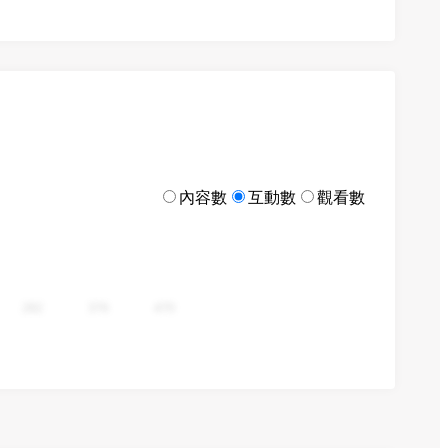
內容數
互動數
觀看數
282
376
470