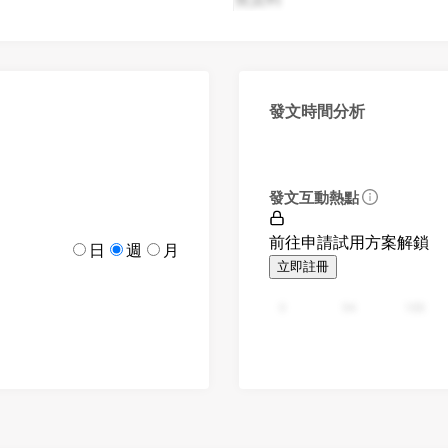
發文時間分析
發文互動熱點
前往申請試用方案解鎖
日
週
月
立即註冊
0
94
188