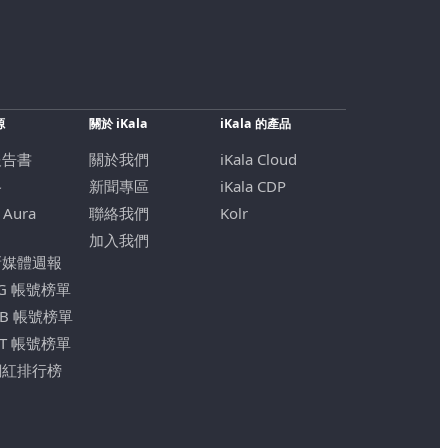
源
關於 iKala
iKala 的產品
報告書
關於我們
iKala Cloud
格
新聞專區
iKala CDP
 Aura
聯絡我們
Kolr
加入我們
新媒體週報
IG 帳號榜單
FB 帳號榜單
YT 帳號榜單
網紅排行榜