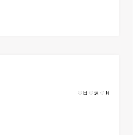
日
週
月