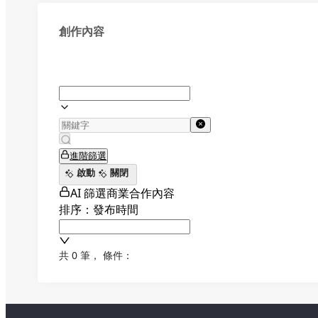
創作內容
進階篩選
啟動
關閉
AI 篩選商業合作內容
排序：發布時間
共 0 筆
，
條件：