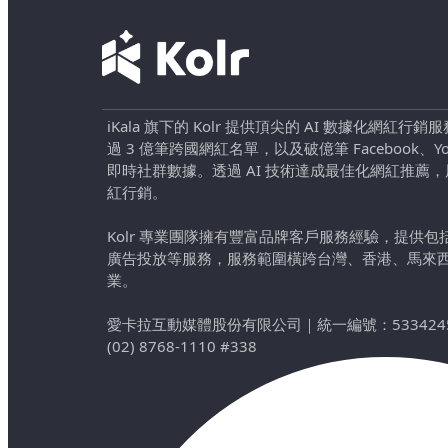
iKala 旗下的 Kolr 提供頂尖的 AI 數據化網紅
過 3 億筆跨國網紅名單，以及破億筆 Facebook、YouTu
即時社群數據。透過 AI 技術達成最佳化網紅推薦
紅行銷。
Kolr 專業團隊擁有豐富品牌客戶服務經驗，提供
廣告投放等服務，服務範圍橫跨台灣、香港、馬來
業。
愛卡拉互動媒體股份有限公司
｜
統一編號：533424
(02) 8768-1110 #338