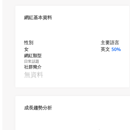
網紅基本資料
性別
主要語言
女
英文
50%
網紅類型
日常話題
社群簡介
無資料
成長趨勢分析