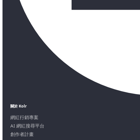
關於 Kolr
網紅行銷專案
AI 網紅搜尋平台
創作者計畫