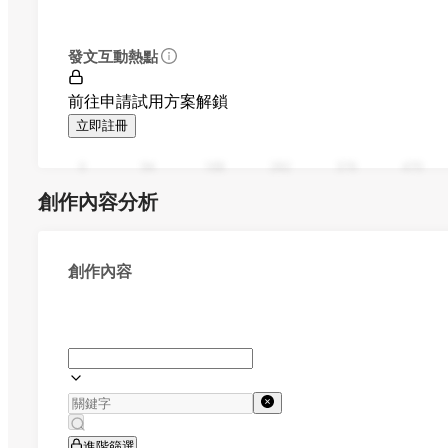
發文互動熱點
前往申請試用方案解鎖
立即註冊
0
94
188
282
376
470
創作內容分析
創作內容
進階篩選