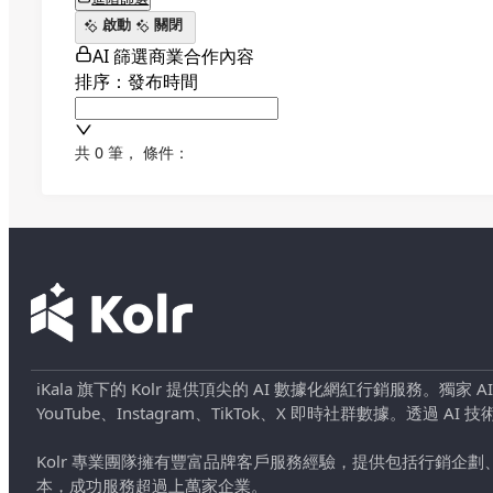
啟動
關閉
AI 篩選商業合作內容
排序：發布時間
共 0 筆
，
條件：
iKala 旗下的 Kolr 提供頂尖的 AI 數據化網紅行銷服務。獨家
YouTube、Instagram、TikTok、X 即時社群數據。
Kolr 專業團隊擁有豐富品牌客戶服務經驗，提供包括行銷
本，成功服務超過上萬家企業。