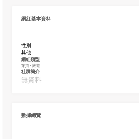
網紅基本資料
性別
其他
網紅類型
穿搭 · 旅遊
社群簡介
無資料
數據總覽